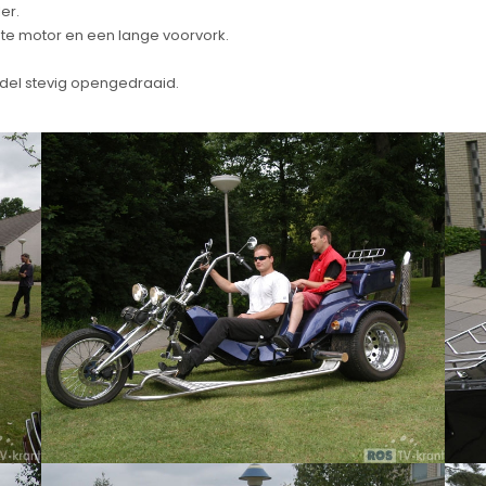
er.
te motor en een lange voorvork.
el stevig opengedraaid.