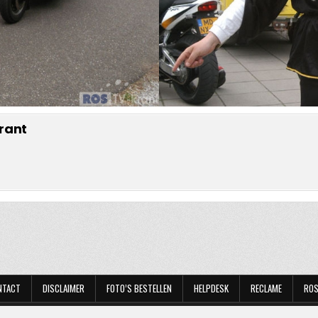
rant
NTACT
DISCLAIMER
FOTO’S BESTELLEN
HELPDESK
RECLAME
ROS