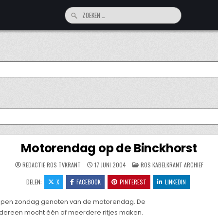
Zoeken
naar:
Motorendag op de Binckhorst
GEPLAATST
REDACTIE ROS TVKRANT
17 JUNI 2004
ROS KABELKRANT ARCHIEF
IN
DELEN:
X
FACEBOOK
PINTEREST
LINKEDIN
lopen zondag genoten van de motorendag. De
edereen mocht één of meerdere ritjes maken.