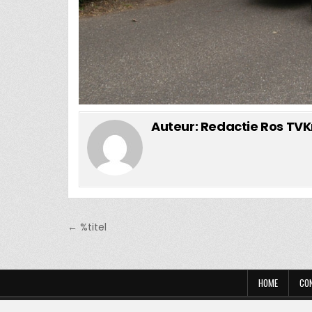
Auteur:
Redactie Ros TVK
Bericht
← %titel
navigatie
HOME
CO