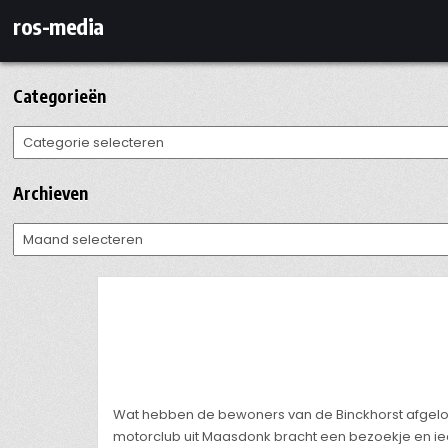
Ga
ros-media
naar
de
inhoud
Categorieën
Categorieën
Archieven
Archieven
Wat hebben de bewoners van de Binckhorst afge
motorclub uit Maasdonk bracht een bezoekje en i