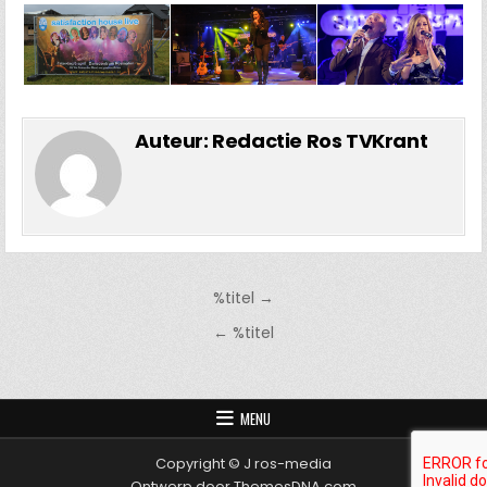
Auteur:
Redactie Ros TVKrant
Bericht
%titel →
navigatie
← %titel
MENU
Copyright © J ros-media
Ontwerp door ThemesDNA.com