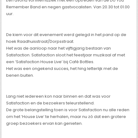
Een avond vol livemuziek met een optreden van de Do You
Remember Band en negen gastvocalisten. Van 20.30 tot 01.00
uur.
De kiem voor dit evenement werd gelegd in het pand op de
hoek Raadhuisstraat/Dorpsstraat.
Het was de aanloop naar het vijftigjarig bestaan van
Satisfaction. Satisfaction sloot het feestjaar muzikaal af met
een ‘Satisfaction House Live’ bij Café Bottles.
Het was een ongekend succes, het hing letterlijk met de
benen buiten.
Lang niet iedereen kon naar binnen en dat was voor
Satisfaction en de bezoekers teleurstellend.
De grote belangstelling toen is voor Satisfaction nu alle reden
om het ‘House Live’ te herhalen, maar nu zó dat een grotere
groep bezoekers ervan kan genieten.