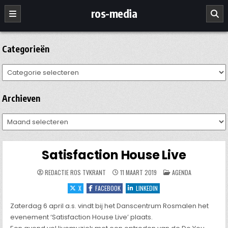
Ga
ros-media
naar
de
inhoud
Categorieën
Categorieën
Archieven
Archieven
Satisfaction House Live
GEPLAATST
REDACTIE ROS TVKRANT
11 MAART 2019
AGENDA
IN
X
FACEBOOK
LINKEDIN
Zaterdag 6 april a.s. vindt bij het Danscentrum Rosmalen het
evenement ‘Satisfaction House Live’ plaats.