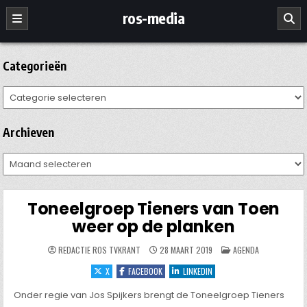
Ga
ros-media
naar
de
inhoud
Categorieën
Categorieën
Archieven
Archieven
Toneelgroep Tieners van Toen
weer op de planken
GEPLAATST
REDACTIE ROS TVKRANT
28 MAART 2019
AGENDA
IN
X
FACEBOOK
LINKEDIN
Onder regie van Jos Spijkers brengt de Toneelgroep Tieners