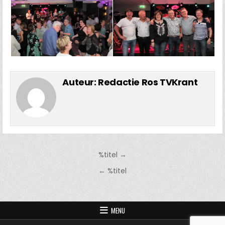
Auteur:
Redactie Ros TVKrant
Bericht
%titel →
navigatie
← %titel
MENU