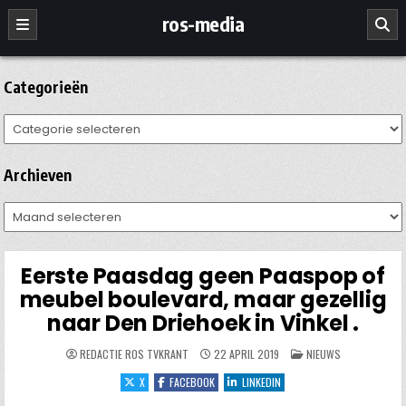
Ga
ros-media
naar
de
inhoud
Categorieën
Categorieën
Archieven
Archieven
Eerste Paasdag geen Paaspop of
meubel boulevard, maar gezellig
naar Den Driehoek in Vinkel .
GEPLAATST
REDACTIE ROS TVKRANT
22 APRIL 2019
NIEUWS
IN
X
FACEBOOK
LINKEDIN