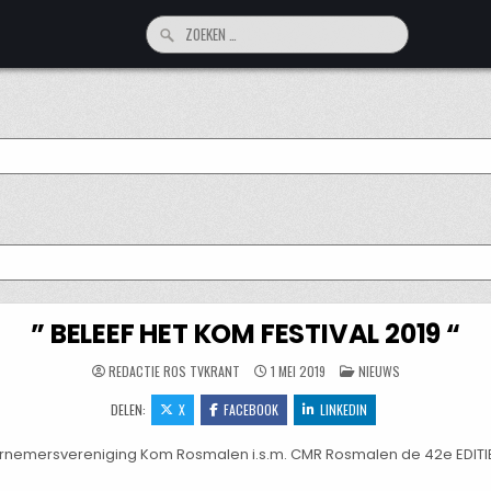
Zoeken
naar:
” BELEEF HET KOM FESTIVAL 2019 “
GEPLAATST
REDACTIE ROS TVKRANT
1 MEI 2019
NIEUWS
IN
DELEN:
X
FACEBOOK
LINKEDIN
nemersvereniging Kom Rosmalen i.s.m. CMR Rosmalen de 42e EDITIE 