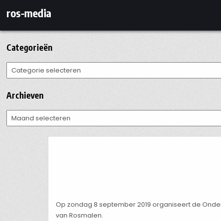
Ga
ros-media
naar
de
inhoud
Categorieën
Categorieën
Archieven
Archieven
Op zondag 8 september 2019 organiseert de Onder
van Rosmalen.