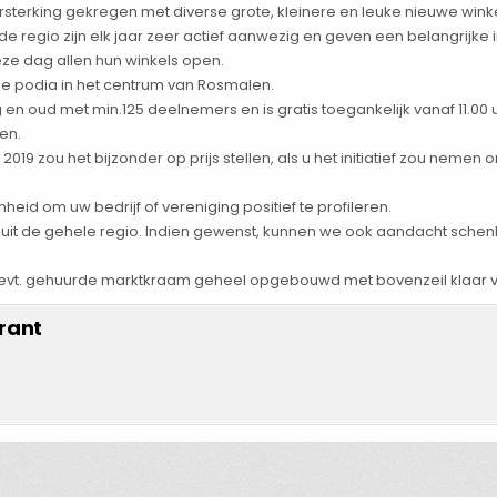
sterking gekregen met diverse grote, kleinere en leuke nieuwe winke
de regio zijn elk jaar zeer actief aanwezig en geven een belangrijke 
e dag allen hun winkels open.
erse podia in het centrum van Rosmalen.
g en oud met min.125 deelnemers en is gratis toegankelijk vanaf 11.00 uu
en.
19 zou het bijzonder op prijs stellen, als u het initiatief zou nemen o
heid om uw bedrijf of vereniging positief te profileren.
kers uit de gehele regio. Indien gewenst, kunnen we ook aandacht sc
uw evt. gehuurde marktkraam geheel opgebouwd met bovenzeil klaar v
rant