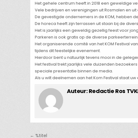
Het gehele centrum heeft in 2018 een geweldige ver
Vele bedrijven en verenigingen uit Rosmalen en uit 
De gevestigde ondernemers in de KOM, hebben dez
De horeca heeft zijn terrassen uit staan bij de div
Het is jaarlijks een geweldig gezellig feest voor jon
Parkeren is ook gratis op de diverse parkeerterrein
Het organiserende comité van het KOM Festival van 20
tijdens dit feestelijke evenement.
Hierdoor bent u natuurlijk tevens mooi in de gelegen
Het festival trekt jaarlijks vele duizenden bezoe
speciale presentatie binnen de media.
Als u wilt deelnemen aan het Kom Festival staat 
Auteur:
Redactie Ros TVK
Bericht
← %titel