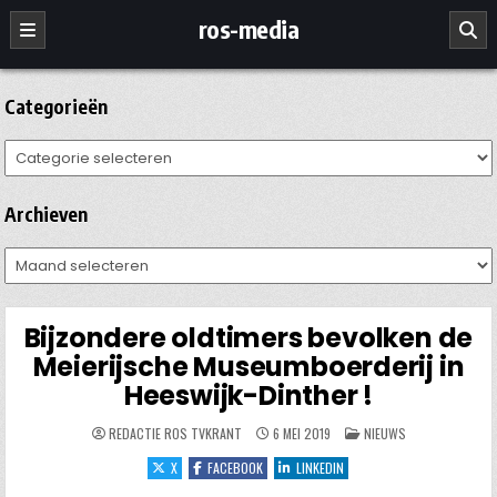
Ga
ros-media
naar
de
inhoud
Categorieën
Categorieën
Archieven
Archieven
Bijzondere oldtimers bevolken de
Meierijsche Museumboerderij in
Heeswijk-Dinther !
GEPLAATST
REDACTIE ROS TVKRANT
6 MEI 2019
NIEUWS
IN
X
FACEBOOK
LINKEDIN