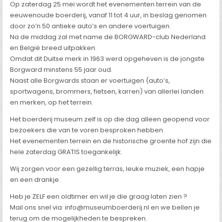
Op zaterdag 25 mei wordt het evenementen terrein van de
eeuwenoude boerderij, vanaf 11 tot 4 uur, in beslag genomen
door zo’n 50 antieke auto’s en andere voertuigen.
Na de middag zal met name de BORGWARD-club Nederland
en België breed uitpakken.
Omdat dit Duitse merk in 1963 werd opgeheven is de jongste
Borgward minstens 55 jaar oud.
Naast alle Borgwards staan er voertuigen (auto’s,
sportwagens, brommers, fietsen, karren) van allerlei landen
en merken, op het terrein.
Het boerderij museum zelf is op die dag alleen geopend voor
bezoekers die van te voren besproken hebben.
Het evenementen terrein en de historische groente hof zijn die
hele zaterdag GRATIS toegankelijk.
Wij zorgen voor een gezellig terras, leuke muziek, een hapje
en een drankje.
Heb je ZELF een oldtimer en wil je die graag laten zien ?
Mail ons snel via: info@museumboerderij.nl en we bellen je
terug om de mogelijkheden te bespreken.