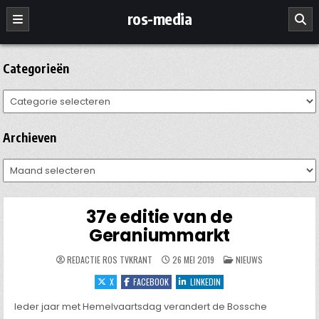
Ga
ros-media
naar
de
inhoud
Categorieën
Categorieën
Archieven
Archieven
37e editie van de
Geraniummarkt
GEPLAATST
REDACTIE ROS TVKRANT
26 MEI 2019
NIEUWS
IN
X
FACEBOOK
LINKEDIN
Ieder jaar met Hemelvaartsdag verandert de Bossche