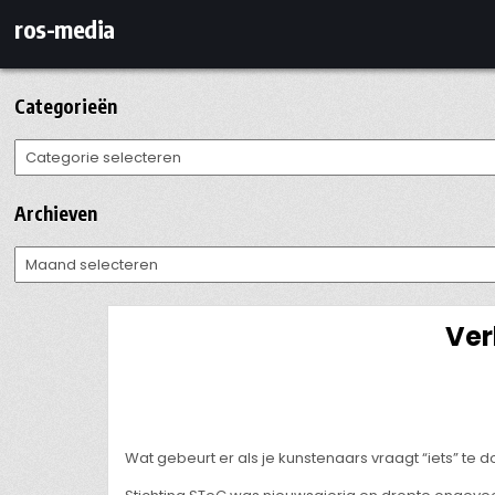
Ga
ros-media
naar
de
inhoud
Categorieën
Categorieën
Archieven
Archieven
Ver
Wat gebeurt er als je kunstenaars vraagt “iets” t