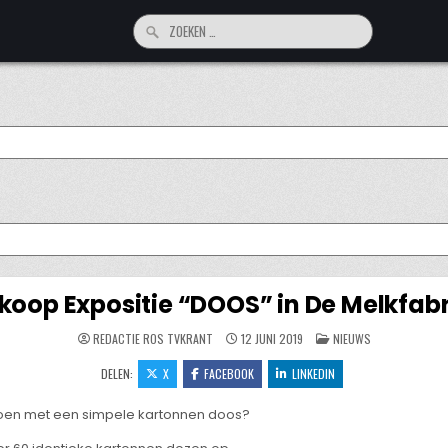
Zoeken
naar:
koop Expositie “DOOS” in De Melkfabr
GEPLAATST
REDACTIE ROS TVKRANT
12 JUNI 2019
NIEUWS
IN
DELEN:
X
FACEBOOK
LINKEDIN
e doen met een simpele kartonnen doos?