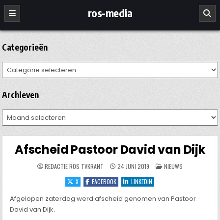
Ga
ros-media
naar
de
inhoud
Categorieën
Categorieën
Archieven
Archieven
Afscheid Pastoor David van Dijk
GEPLAATST
REDACTIE ROS TVKRANT
24 JUNI 2019
NIEUWS
IN
X
FACEBOOK
LINKEDIN
Afgelopen zaterdag werd afscheid genomen van Pastoor
David van Dijk.