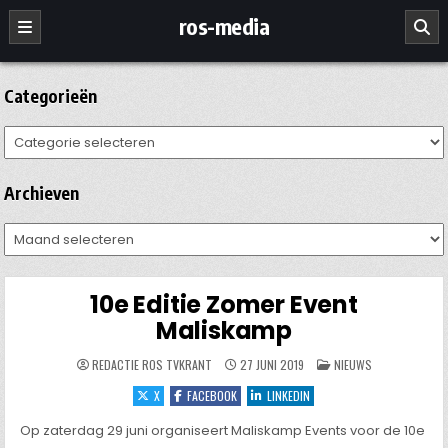
Ga
ros-media
naar
de
inhoud
Categorieën
Categorieën
Archieven
Archieven
10e Editie Zomer Event
Maliskamp
GEPLAATST
REDACTIE ROS TVKRANT
27 JUNI 2019
NIEUWS
IN
X
FACEBOOK
LINKEDIN
Op zaterdag 29 juni organiseert Maliskamp Events voor de 10e