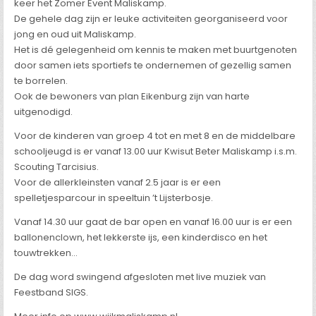
keer het Zomer Event Maliskamp.
De gehele dag zijn er leuke activiteiten georganiseerd voor
jong en oud uit Maliskamp.
Het is dé gelegenheid om kennis te maken met buurtgenoten
door samen iets sportiefs te ondernemen of gezellig samen
te borrelen.
Ook de bewoners van plan Eikenburg zijn van harte
uitgenodigd.
Voor de kinderen van groep 4 tot en met 8 en de middelbare
schooljeugd is er vanaf 13.00 uur Kwisut Beter Maliskamp i.s.m.
Scouting Tarcisius.
Voor de allerkleinsten vanaf 2.5 jaar is er een
spelletjesparcour in speeltuin ’t Lijsterbosje.
Vanaf 14.30 uur gaat de bar open en vanaf 16.00 uur is er een
ballonenclown, het lekkerste ijs, een kinderdisco en het
touwtrekken…
De dag word swingend afgesloten met live muziek van
Feestband SIGS.