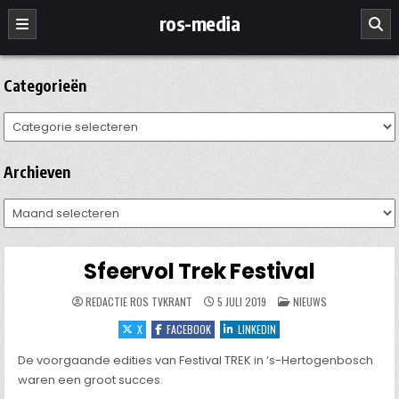
Ga
ros-media
naar
de
inhoud
Categorieën
Categorieën
Archieven
Archieven
Sfeervol Trek Festival
GEPLAATST
REDACTIE ROS TVKRANT
5 JULI 2019
NIEUWS
IN
X
FACEBOOK
LINKEDIN
De voorgaande edities van Festival TREK in ‘s-Hertogenbosch
waren een groot succes.