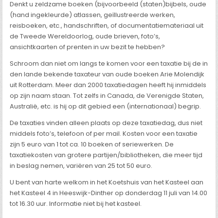
Denkt u zeldzame boeken (bijvoorbeeld (staten)bijbels, oude
(hand ingekleurde) atlassen, geïllustreerde werken,
reisboeken, etc., handschriften, of documentatiemateriaal uit
de Tweede Wereldoorlog, oude brieven, foto’s,
ansichtkaarten of prenten in uw bezit te hebben?
Schroom dan niet om langs te komen voor een taxatie bij de in
den lande bekende taxateur van oude boeken Arie Molendijk
uit Rotterdam. Meer dan 2000 taxatiedagen heeft hij inmiddels
op zijn naam staan. Tot zelfs in Canada, de Verenigde Staten,
Australië, etc. is hij op dit gebied een (internationaal) begrip.
De taxaties vinden alleen plaats op deze taxatiedag, dus niet
middels foto’s, telefoon of per mail. Kosten voor een taxatie
zijn 5 euro van 1 tot ca. 10 boeken of seriewerken. De
taxatiekosten van grotere partijen/bibliotheken, die meer tijd
in beslag nemen, variëren van 25 tot 50 euro.
U bent van harte welkom in het Koetshuis van het Kasteel aan
het Kasteel 4 in Heeswijk-Dinther op donderdag 11 juli van 14.00
tot 16.30 uur. Informatie niet bij het kasteel.