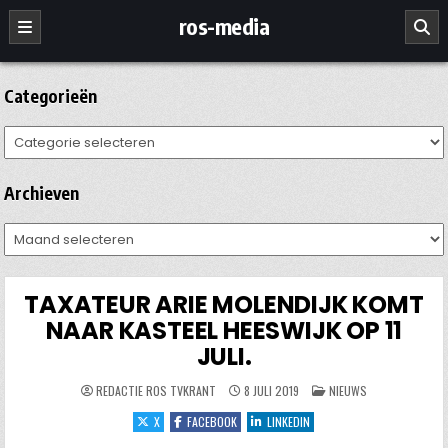
Ga
ros-media
naar
de
inhoud
Categorieën
Categorieën
Archieven
Archieven
TAXATEUR ARIE MOLENDIJK KOMT
NAAR KASTEEL HEESWIJK OP 11
JULI.
GEPLAATST
REDACTIE ROS TVKRANT
8 JULI 2019
NIEUWS
IN
X
FACEBOOK
LINKEDIN