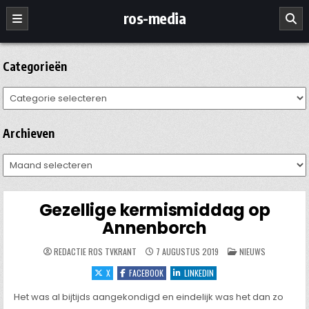
Ga
ros-media
naar
de
inhoud
Categorieën
Categorieën
Archieven
Archieven
Gezellige kermismiddag op
Annenborch
GEPLAATST
REDACTIE ROS TVKRANT
7 AUGUSTUS 2019
NIEUWS
IN
X
FACEBOOK
LINKEDIN
Het was al bijtijds aangekondigd en eindelijk was het dan zo