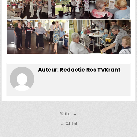
Auteur:
Redactie Ros TVKrant
Bericht
%titel →
navigatie
← %titel