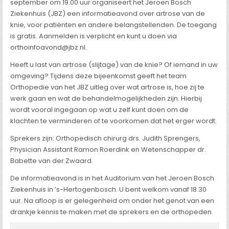
september om 19.00 uur organiseert het Jeroen Bosch
Ziekenhuis (JBZ) een informatieavond over artrose van de
knie, voor patiënten en andere belangstellenden. De toegang
is gratis. Aanmelden is verplicht en kunt u doen via
orthoinfoavond@jbz.nl.
Heeft u last van artrose (slijtage) van de knie? Of iemand in uw
omgeving? Tijdens deze bijeenkomst geeft het team
Orthopedie van het JBZ uitleg over wat artrose is, hoe zij te
werk gaan en wat de behandelmogelijkheden zijn. Hierbij
wordt vooral ingegaan op wat u zelf kunt doen om de
klachten te verminderen of te voorkomen dat het erger wordt.
Sprekers zijn: Orthopedisch chirurg drs. Judith Sprengers,
Physician Assistant Ramon Roerdink en Wetenschapper dr.
Babette van der Zwaard.
De informatieavond is in het Auditorium van het Jeroen Bosch
Ziekenhuis in ’s-Hertogenbosch. U bent welkom vanaf 18.30
uur. Na afloop is er gelegenheid om onder het genot van een
drankje kennis te maken met de sprekers en de orthopeden.