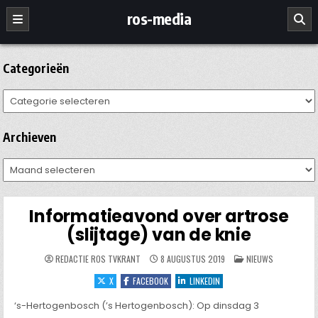
Ga
ros-media
naar
de
inhoud
Categorieën
Categorieën
Archieven
Archieven
Informatieavond over artrose
(slijtage) van de knie
GEPLAATST
REDACTIE ROS TVKRANT
8 AUGUSTUS 2019
NIEUWS
IN
X
FACEBOOK
LINKEDIN
‘s-Hertogenbosch (’s Hertogenbosch): Op dinsdag 3