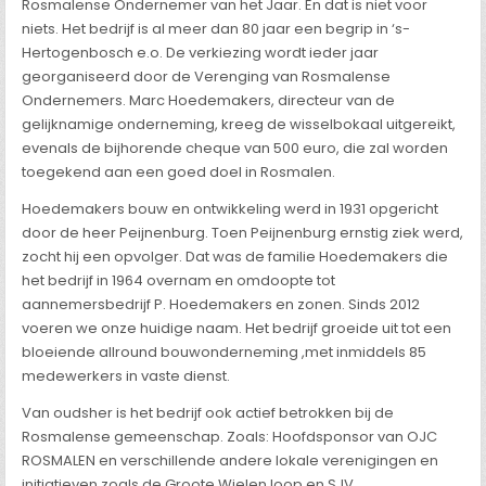
Rosmalense Ondernemer van het Jaar. En dat is niet voor
niets. Het bedrijf is al meer dan 80 jaar een begrip in ‘s-
Hertogenbosch e.o. De verkiezing wordt ieder jaar
georganiseerd door de Verenging van Rosmalense
Ondernemers. Marc Hoedemakers, directeur van de
gelijknamige onderneming, kreeg de wisselbokaal uitgereikt,
evenals de bijhorende cheque van 500 euro, die zal worden
toegekend aan een goed doel in Rosmalen.
Hoedemakers bouw en ontwikkeling werd in 1931 opgericht
door de heer Peijnenburg. Toen Peijnenburg ernstig ziek werd,
zocht hij een opvolger. Dat was de familie Hoedemakers die
het bedrijf in 1964 overnam en omdoopte tot
aannemersbedrijf P. Hoedemakers en zonen. Sinds 2012
voeren we onze huidige naam. Het bedrijf groeide uit tot een
bloeiende allround bouwonderneming ,met inmiddels 85
medewerkers in vaste dienst.
Van oudsher is het bedrijf ook actief betrokken bij de
Rosmalense gemeenschap. Zoals: Hoofdsponsor van OJC
ROSMALEN en verschillende andere lokale verenigingen en
initiatieven zoals de Groote Wielen loop en SJV