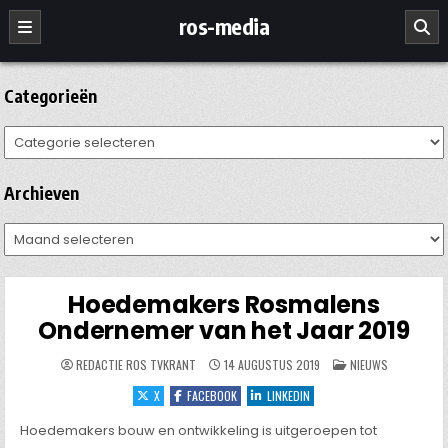
Ga
ros-media
naar
de
inhoud
Categorieën
Categorieën
Archieven
Archieven
Hoedemakers Rosmalens
Ondernemer van het Jaar 2019
GEPLAATST
REDACTIE ROS TVKRANT
14 AUGUSTUS 2019
NIEUWS
IN
X
FACEBOOK
LINKEDIN
Hoedemakers bouw en ontwikkeling is uitgeroepen tot