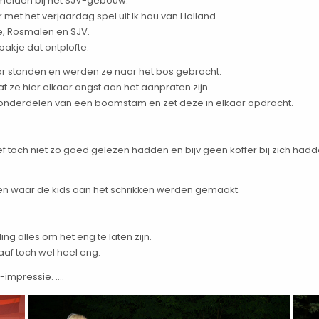
 melden bij het SJV-gebouw.
et het verjaardag spel uit Ik hou van Holland.
e, Rosmalen en SJV.
pakje dat ontplofte.
ar stonden en werden ze naar het bos gebracht.
t ze hier elkaar angst aan het aanpraten zijn.
 onderdelen van een boomstam en zet deze in elkaar opdracht.
ef toch niet zo goed gelezen hadden en bijv geen koffer bij zich had
en waar de kids aan het schrikken werden gemaakt.
 alles om het eng te laten zijn.
af toch wel heel eng.
impressie. ….