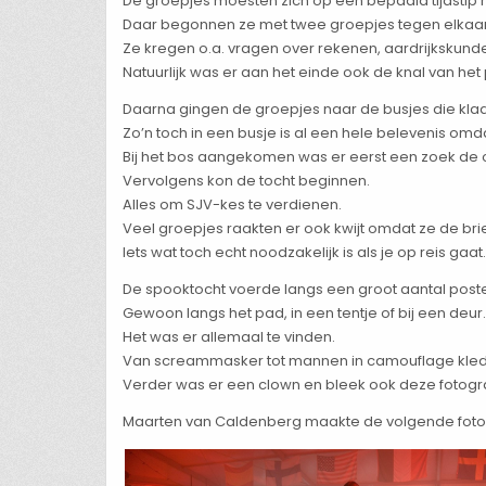
De groepjes moesten zich op een bepaald tijdstip
Daar begonnen ze met twee groepjes tegen elkaar m
Ze kregen o.a. vragen over rekenen, aardrijkskund
Natuurlijk was er aan het einde ook de knal van het 
Daarna gingen de groepjes naar de busjes die kla
Zo’n toch in een busje is al een hele belevenis omda
Bij het bos aangekomen was er eerst een zoek de
Vervolgens kon de tocht beginnen.
Alles om SJV-kes te verdienen.
Veel groepjes raakten er ook kwijt omdat ze de bri
Iets wat toch echt noodzakelijk is als je op reis gaat.
De spooktocht voerde langs een groot aantal post
Gewoon langs het pad, in een tentje of bij een deur.
Het was er allemaal te vinden.
Van screammasker tot mannen in camouflage kleding
Verder was er een clown en bleek ook deze fotogra
Maarten van Caldenberg maakte de volgende foto-