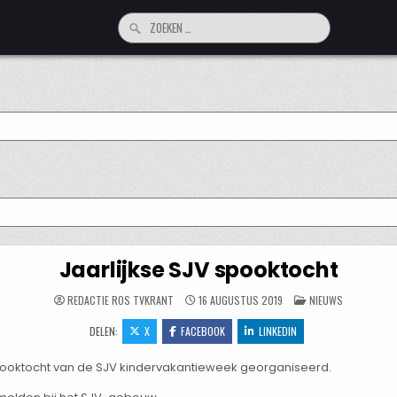
Zoeken
naar:
Jaarlijkse SJV spooktocht
GEPLAATST
REDACTIE ROS TVKRANT
16 AUGUSTUS 2019
NIEUWS
IN
DELEN:
X
FACEBOOK
LINKEDIN
pooktocht van de SJV kindervakantieweek georganiseerd.