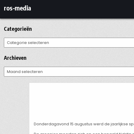
Ga
ros-media
naar
de
inhoud
Categorieën
Categorieën
Archieven
Archieven
Donderdagavond 15 augustus werd de jaarlijkse s