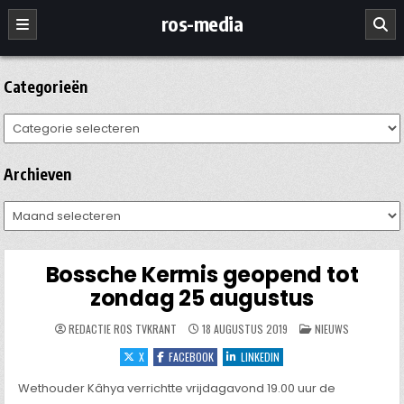
Ga
ros-media
naar
de
inhoud
Categorieën
Categorieën
Archieven
Archieven
Bossche Kermis geopend tot
zondag 25 augustus
GEPLAATST
REDACTIE ROS TVKRANT
18 AUGUSTUS 2019
NIEUWS
IN
X
FACEBOOK
LINKEDIN
Wethouder Kâhya verrichtte vrijdagavond 19.00 uur de