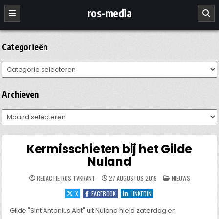
Ga
ros-media
naar
de
inhoud
Categorieën
Categorieën
Archieven
Archieven
Kermisschieten bij het Gilde
Nuland
GEPLAATST
REDACTIE ROS TVKRANT
27 AUGUSTUS 2019
NIEUWS
IN
X
FACEBOOK
LINKEDIN
Gilde "Sint Antonius Abt" uit Nuland hield zaterdag en