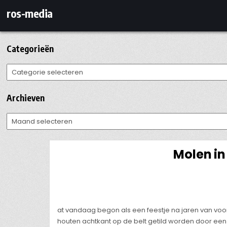
Ga
ros-media
naar
de
inhoud
Categorieën
Categorieën
Archieven
Archieven
Molen in
at vandaag begon als een feestje na jaren van voo
houten achtkant op de belt getild worden door een