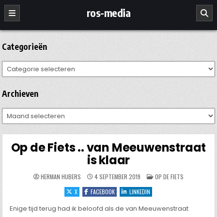
Ga
ros-media
naar
de
inhoud
Categorieën
Categorieën
Archieven
Archieven
Op de Fiets .. van Meeuwenstraat
is klaar
GEPLAATST
HERMAN HUBERS
4 SEPTEMBER 2019
OP DE FIETS
IN
X
FACEBOOK
LINKEDIN
Enige tijd terug had ik beloofd als de van Meeuwenstraat