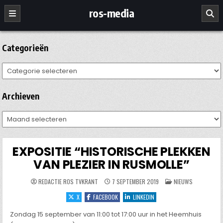
Ga
ros-media
naar
de
inhoud
Categorieën
Categorieën
Archieven
Archieven
EXPOSITIE “HISTORISCHE PLEKKEN
VAN PLEZIER IN RUSMOLLE”
GEPLAATST
REDACTIE ROS TVKRANT
7 SEPTEMBER 2019
NIEUWS
IN
X
FACEBOOK
LINKEDIN
Zondag 15 september van 11:00 tot 17:00 uur in het Heemhuis