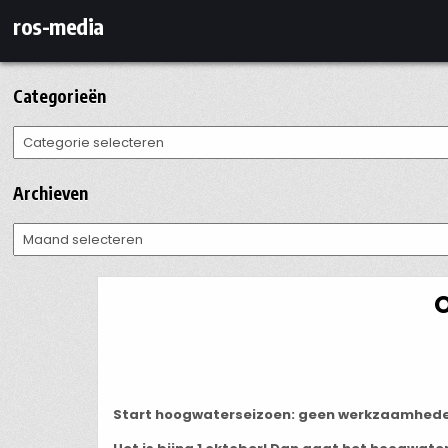
Ga
ros-media
naar
de
inhoud
Categorieën
Categorieën
Archieven
Archieven
O
Start hoogwaterseizoen: geen werkzaamheden 