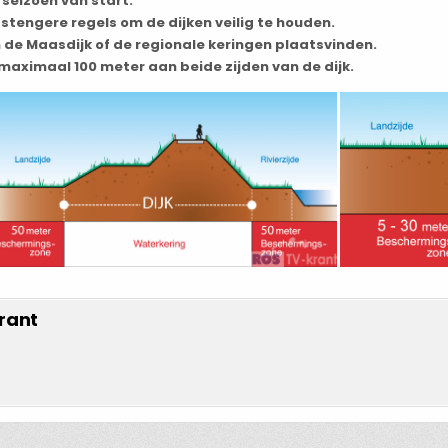
rseizoen van start.
r stengere regels om de dijken veilig te houden.
e Maasdijk of de regionale keringen plaatsvinden.
aximaal 100 meter aan beide zijden van de dijk.
rant