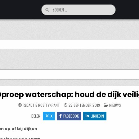
Zoeken
naar:
proep waterschap: houd de dijk veil
GEPLAATST
REDACTIE ROS TVKRANT
27 SEPTEMBER 2019
NIEUWS
IN
DELEN:
X
FACEBOOK
LINKEDIN
op of bij dijken