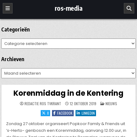
Ga
ros-media
naar
de
inhoud
Categorieën
Categorieën
Archieven
Archieven
Korenmiddag in de Kentering
GEPLAATST
REDACTIE ROS TVKRANT
12 OKTOBER 2019
NIEUWS
IN
X
FACEBOOK
LINKEDIN
Zondag 27 oktober organiseert Popkoor Family & Friends uit
‘s-Herto- genbosch een Korenmiddag, aanvang 12.00 uur, in