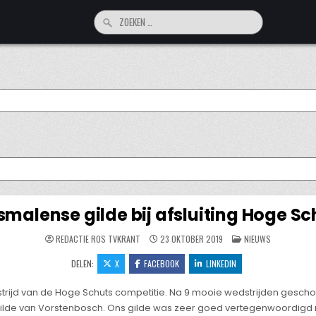
Zoeken
naar:
smalense gilde bij afsluiting Hoge S
GEPLAATST
REDACTIE ROS TVKRANT
23 OKTOBER 2019
NIEUWS
IN
DELEN:
X
FACEBOOK
LINKEDIN
ijd van de Hoge Schuts competitie. Na 9 mooie wedstrijden gescho
gilde van Vorstenbosch. Ons gilde was zeer goed vertegenwoordigd me