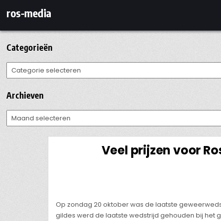
Ga
ros-media
naar
de
inhoud
Categorieën
Categorieën
Archieven
Archieven
Veel prijzen voor Ro
Op zondag 20 oktober was de laatste geweerwedstr
gildes werd de laatste wedstrijd gehouden bij het 