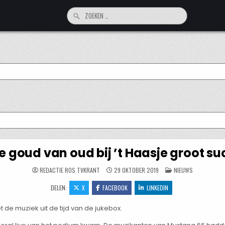
Zoeken
naar:
e goud van oud bij ’t Haasje groot su
GEPLAATST
REDACTIE ROS TVKRANT
29 OKTOBER 2019
NIEUWS
IN
DELEN:
X
FACEBOOK
LINKEDIN
de muziek uit de tijd van de jukebox.