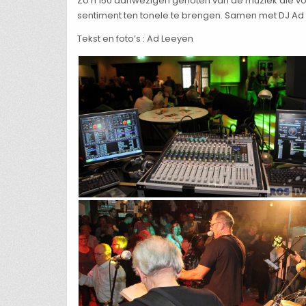
Zo’n 150 aanwezigen genoten van de muziek die vo
sentiment ten tonele te brengen. Samen met DJ Ad L
Tekst en foto’s : Ad Leeyen