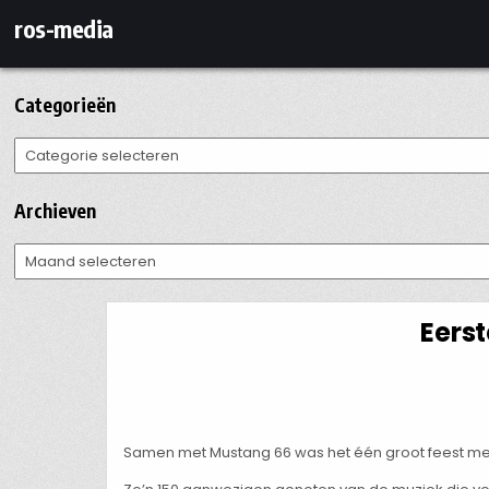
Ga
ros-media
naar
de
inhoud
Categorieën
Categorieën
Archieven
Archieven
Eerst
Samen met Mustang 66 was het één groot feest met 