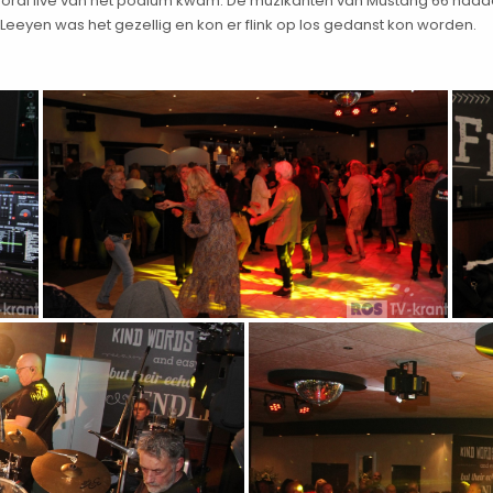
oral live van het podium kwam. De muzikanten van Mustang 66 hadde
eeyen was het gezellig en kon er flink op los gedanst kon worden.