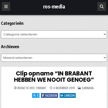
Ga
ros-media
naar
de
inhoud
Categorieën
Categorieën
Archieven
Archieven
Clip opname “IN BRABANT
HEBBEN WE NOOIT GENOEG”
GEPLAATST
REDACTIE ROS TVKRANT
4 NOVEMBER 2019
CARNAVAL
IN
X
FACEBOOK
LINKEDIN