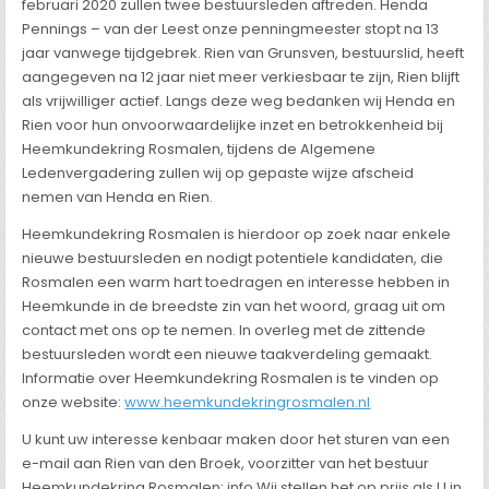
februari 2020 zullen twee bestuursleden aftreden. Henda
Pennings – van der Leest onze penningmeester stopt na 13
jaar vanwege tijdgebrek. Rien van Grunsven, bestuurslid, heeft
aangegeven na 12 jaar niet meer verkiesbaar te zijn, Rien blijft
als vrijwilliger actief. Langs deze weg bedanken wij Henda en
Rien voor hun onvoorwaardelijke inzet en betrokkenheid bij
Heemkundekring Rosmalen, tijdens de Algemene
Ledenvergadering zullen wij op gepaste wijze afscheid
nemen van Henda en Rien.
Heemkundekring Rosmalen is hierdoor op zoek naar enkele
nieuwe bestuursleden en nodigt potentiele kandidaten, die
Rosmalen een warm hart toedragen en interesse hebben in
Heemkunde in de breedste zin van het woord, graag uit om
contact met ons op te nemen. In overleg met de zittende
bestuursleden wordt een nieuwe taakverdeling gemaakt.
Informatie over Heemkundekring Rosmalen is te vinden op
onze website:
www.heemkundekringrosmalen.nl
U kunt uw interesse kenbaar maken door het sturen van een
e-mail aan Rien van den Broek, voorzitter van het bestuur
Heemkundekring Rosmalen: info Wij stellen het op prijs als U in