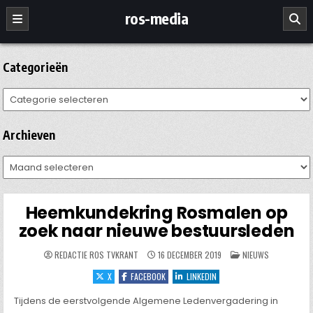
Ga
ros-media
naar
de
inhoud
Categorieën
Categorieën
Archieven
Archieven
Heemkundekring Rosmalen op
zoek naar nieuwe bestuursleden
GEPLAATST
REDACTIE ROS TVKRANT
16 DECEMBER 2019
NIEUWS
IN
X
FACEBOOK
LINKEDIN
Tijdens de eerstvolgende Algemene Ledenvergadering in