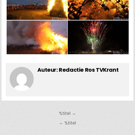
Auteur:
Redactie Ros TVKrant
Bericht
%titel →
navigatie
← %titel