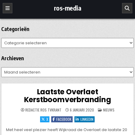
Ga
ros-media
naar
de
inhoud
Categorieën
Categorieën
Archieven
Archieven
Laatste Overlaet
Kerstboomverbranding
GEPLAATST
REDACTIE ROS TVKRANT
6 JANUARI 2020
NIEUWS
IN
X
FACEBOOK
LINKEDIN
Met heel veel plezier heeft Wijkraad de Overlaet de laatste 20