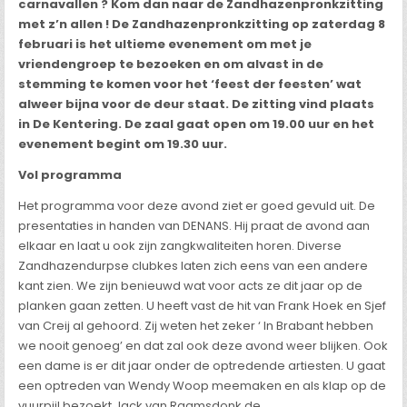
carnavallen ? Kom dan naar de Zandhazenpronkzitting
met z’n allen ! De Zandhazenpronkzitting op zaterdag 8
februari is het ultieme evenement om met je
vriendengroep te bezoeken en om alvast in de
stemming te komen voor het ‘feest der feesten’ wat
alweer bijna voor de deur staat. De zitting vind plaats
in De Kentering. De zaal gaat open om 19.00 uur en het
evenement begint om 19.30 uur.
Vol programma
Het programma voor deze avond ziet er goed gevuld uit. De
presentaties in handen van DENANS. Hij praat de avond aan
elkaar en laat u ook zijn zangkwaliteiten horen. Diverse
Zandhazendurpse clubkes laten zich eens van een andere
kant zien. We zijn benieuwd wat voor acts ze dit jaar op de
planken gaan zetten. U heeft vast de hit van Frank Hoek en Sjef
van Creij al gehoord. Zij weten het zeker ‘ In Brabant hebben
we nooit genoeg’ en dat zal ook deze avond weer blijken. Ook
een dame is er dit jaar onder de optredende artiesten. U gaat
een optreden van Wendy Woop meemaken en als klap op de
vuurpijl bezoekt Jack van Raamsdonk de