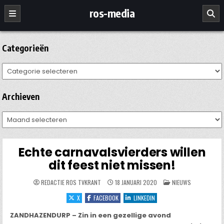
Ga
ros-media
naar
de
inhoud
Categorieën
Categorieën
Archieven
Archieven
Echte carnavalsvierders willen
dit feest niet missen!
GEPLAATST
REDACTIE ROS TVKRANT
18 JANUARI 2020
NIEUWS
IN
X
FACEBOOK
LINKEDIN
ZANDHAZENDURP – Zin in een gezellige avond