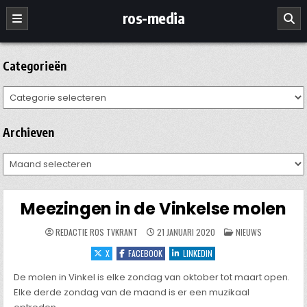
Ga
ros-media
naar
de
inhoud
Categorieën
Categorieën
Archieven
Archieven
Meezingen in de Vinkelse molen
GEPLAATST
REDACTIE ROS TVKRANT
21 JANUARI 2020
NIEUWS
IN
X
FACEBOOK
LINKEDIN
De molen in Vinkel is elke zondag van oktober tot maart open.
Elke derde zondag van de maand is er een muzikaal