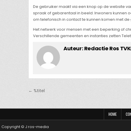
De gebruiker maakt via een knop op de website van 
spraak of gebarentaal in beeld. Inwoners kunnen oo
om telefonisch in contact te kunnen komen met d
Het netwerk voor mensen met een beperking of chro
Verschillende gemeenten en instanties zetten Teleto
Auteur:
Redactie Ros TVK
Bericht
← %titel
navigatie
HOME
CO
Copyright © J ros-media