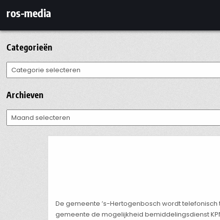
Ga
ros-media
naar
de
inhoud
Categorieën
Categorieën
Archieven
Archieven
De gemeente ’s-Hertogenbosch wordt telefonisch t
gemeente de mogelijkheid bemiddelingsdienst KPN 