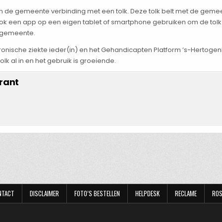
de gemeente verbinding met een tolk. Deze tolk belt met de gemeente
k een app op een eigen tablet of smartphone gebruiken om de tolk in
e gemeente.
nische ziekte ieder(in) en het Gehandicapten Platform ’s-Hertogenb
lk al in en het gebruik is groeiende.
rant
NTACT
DISCLAIMER
FOTO’S BESTELLEN
HELPDESK
RECLAME
ROS