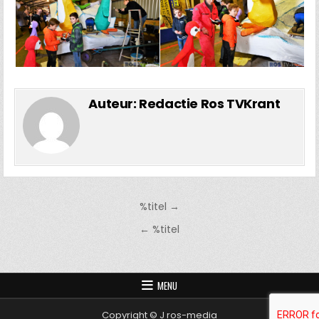
Auteur:
Redactie Ros TVKrant
Bericht
%titel →
navigatie
← %titel
MENU
Copyright © J ros-media