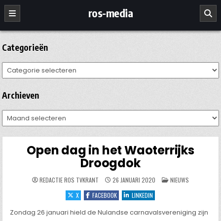
Ga
ros-media
naar
de
inhoud
Categorieën
Categorieën
Archieven
Archieven
Open dag in het Waoterrijks
Droogdok
GEPLAATST
REDACTIE ROS TVKRANT
26 JANUARI 2020
NIEUWS
IN
X
FACEBOOK
LINKEDIN
Zondag 26 januari hield de Nulandse carnavalsvereniging zijn