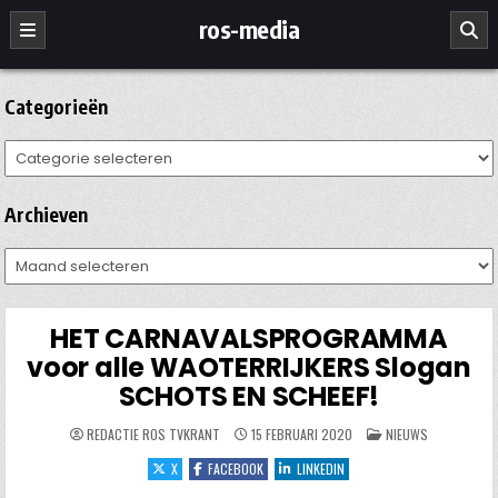
Ga
ros-media
naar
de
inhoud
Categorieën
Categorieën
Archieven
Archieven
HET CARNAVALSPROGRAMMA
voor alle WAOTERRIJKERS Slogan
SCHOTS EN SCHEEF!
GEPLAATST
REDACTIE ROS TVKRANT
15 FEBRUARI 2020
NIEUWS
IN
X
FACEBOOK
LINKEDIN