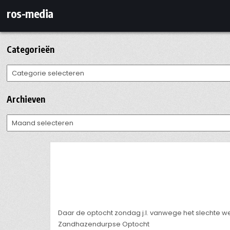
Ga
ros-media
naar
de
inhoud
Categorieën
Categorieën
Archieven
Archieven
Daar de optocht zondag j.l. vanwege het slechte we
Zandhazendurpse Optocht