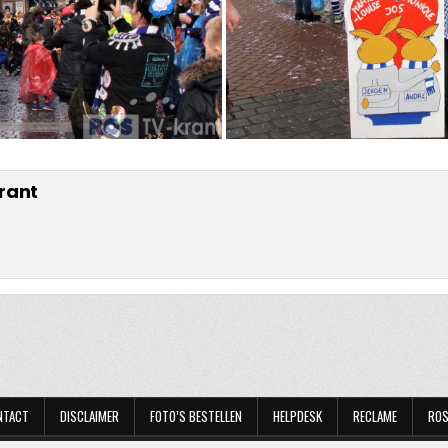
rant
NTACT
DISCLAIMER
FOTO’S BESTELLEN
HELPDESK
RECLAME
ROS