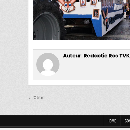
Auteur:
Redactie Ros TVK
Bericht
← %titel
navigatie
HOME
CO