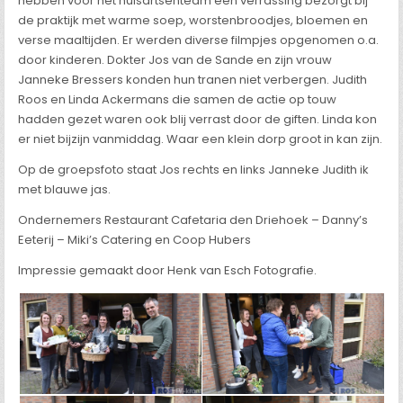
hebben voor het huisartsenteam een verrassing bezorgt bij
de praktijk met warme soep, worstenbroodjes, bloemen en
verse maaltijden. Er werden diverse filmpjes opgenomen o.a.
door kinderen. Dokter Jos van de Sande en zijn vrouw
Janneke Bressers konden hun tranen niet verbergen. Judith
Roos en Linda Ackermans die samen de actie op touw
hadden gezet waren ook blij verrast door de giften. Linda kon
er niet bijzijn vanmiddag. Waar een klein dorp groot in kan zijn.
Op de groepsfoto staat Jos rechts en links Janneke Judith ik
met blauwe jas.
Ondernemers Restaurant Cafetaria den Driehoek – Danny’s
Eeterij – Miki’s Catering en Coop Hubers
Impressie gemaakt door Henk van Esch Fotografie.