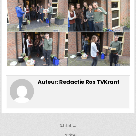
Auteur:
Redactie Ros TVKrant
Bericht
%titel →
navigatie
← %titel