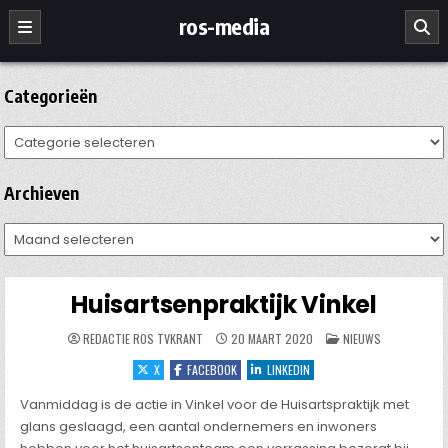
Ga
ros-media
naar
de
inhoud
Categorieën
Categorieën
Archieven
Archieven
Huisartsenpraktijk Vinkel
GEPLAATST
REDACTIE ROS TVKRANT
20 MAART 2020
NIEUWS
IN
X
FACEBOOK
LINKEDIN
Vanmiddag is de actie in Vinkel voor de Huisartspraktijk met
glans geslaagd, een aantal ondernemers en inwoners