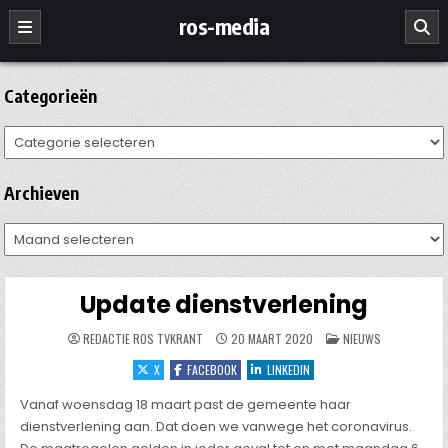
Ga
ros-media
naar
de
inhoud
Categorieën
Categorieën
Archieven
Archieven
Update dienstverlening
GEPLAATST
REDACTIE ROS TVKRANT
20 MAART 2020
NIEUWS
IN
X
FACEBOOK
LINKEDIN
Vanaf woensdag 18 maart past de gemeente haar
dienstverlening aan. Dat doen we vanwege het coronavirus.