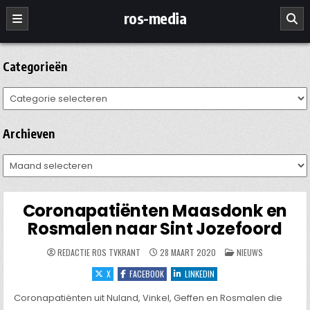
Ga
ros-media
naar
de
inhoud
Categorieën
Categorieën
Archieven
Archieven
Coronapatiënten Maasdonk en
Rosmalen naar Sint Jozefoord
GEPLAATST
REDACTIE ROS TVKRANT
28 MAART 2020
NIEUWS
IN
X
FACEBOOK
LINKEDIN
Coronapatiënten uit Nuland, Vinkel, Geffen en Rosmalen die