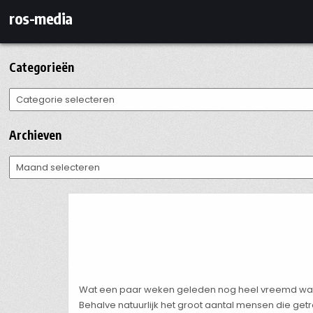
Ga
ros-media
naar
de
inhoud
Categorieën
Categorieën
Archieven
Archieven
Wat een paar weken geleden nog heel vreemd was 
Behalve natuurlijk het groot aantal mensen die getro