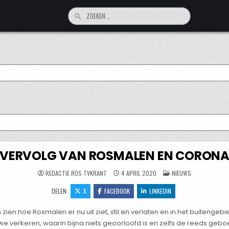
Zoeken
naar:
VERVOLG VAN ROSMALEN EN CORON
GEPLAATST
REDACTIE ROS TVKRANT
4 APRIL 2020
NIEUWS
IN
DELEN:
X
FACEBOOK
LINKEDIN
ien hoe Rosmalen er nu uit ziet, stil en verlaten en in het buitengeb
we verkeren, waarin bijna niets geoorloofd is en zelfs de reeds geb