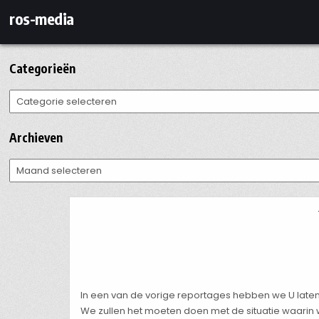
Ga
ros-media
naar
de
inhoud
Categorieën
Categorieën
Archieven
Archieven
In een van de vorige reportages hebben we U laten z
We zullen het moeten doen met de situatie waarin 