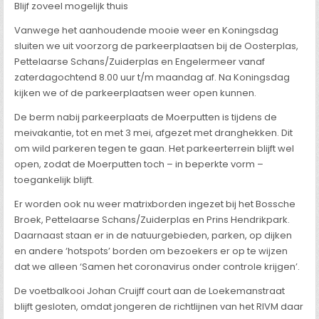
Blijf zoveel mogelijk thuis
Vanwege het aanhoudende mooie weer en Koningsdag
sluiten we uit voorzorg de parkeerplaatsen bij de Oosterplas,
Pettelaarse Schans/Zuiderplas en Engelermeer vanaf
zaterdagochtend 8.00 uur t/m maandag af. Na Koningsdag
kijken we of de parkeerplaatsen weer open kunnen.
De berm nabij parkeerplaats de Moerputten is tijdens de
meivakantie, tot en met 3 mei, afgezet met dranghekken. Dit
om wild parkeren tegen te gaan. Het parkeerterrein blijft wel
open, zodat de Moerputten toch – in beperkte vorm –
toegankelijk blijft.
Er worden ook nu weer matrixborden ingezet bij het Bossche
Broek, Pettelaarse Schans/Zuiderplas en Prins Hendrikpark.
Daarnaast staan er in de natuurgebieden, parken, op dijken
en andere ‘hotspots’ borden om bezoekers er op te wijzen
dat we alleen ‘Samen het coronavirus onder controle krijgen’.
De voetbalkooi Johan Cruijff court aan de Loekemanstraat
blijft gesloten, omdat jongeren de richtlijnen van het RIVM daar