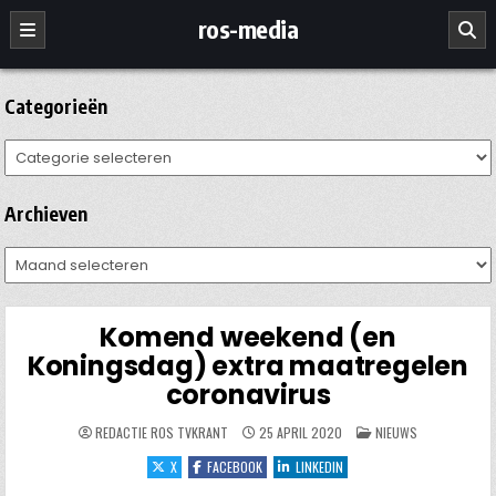
Ga
ros-media
naar
de
inhoud
Categorieën
Categorieën
Archieven
Archieven
Komend weekend (en
Koningsdag) extra maatregelen
coronavirus
GEPLAATST
REDACTIE ROS TVKRANT
25 APRIL 2020
NIEUWS
IN
X
FACEBOOK
LINKEDIN