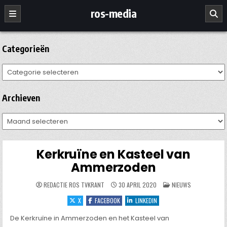
Ga
ros-media
naar
de
inhoud
Categorieën
Categorieën
Archieven
Archieven
Kerkruïne en Kasteel van
Ammerzoden
GEPLAATST
REDACTIE ROS TVKRANT
30 APRIL 2020
NIEUWS
IN
X
FACEBOOK
LINKEDIN
De Kerkruïne in Ammerzoden en het Kasteel van