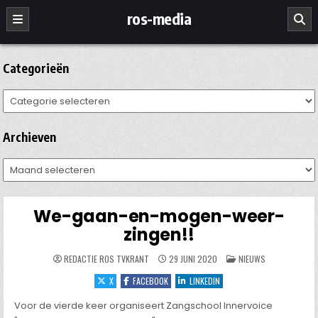
Ga
ros-media
naar
de
inhoud
Categorieën
Categorieën
Archieven
Archieven
We-gaan-en-mogen-weer-
zingen!!
GEPLAATST
REDACTIE ROS TVKRANT
29 JUNI 2020
NIEUWS
IN
X
FACEBOOK
LINKEDIN
Voor de vierde keer organiseert Zangschool Innervoice