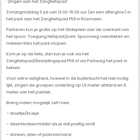
"Zingen aan het Zangfietspad"
Zondagmiddag 5 juli van 13.00-15.00 uur (en een afterglow) in
het park aan het Zangfietspad F59 in Rosmalen
Parkeren kun je gratis op het Gildeplein aan de overkant van
het spoor. Toegang fietspad/park: Spoorweg oversteken en
meteen links het park inlopen.
Kom je op de fiets, dan kun je ook via het
Zangfietspad/Bevrijdingspad F59 of via Parkweg het park in
fietsen.
Voor extra veiligheid, hoewel in de buitenlucht het niet nodig
lijkt, zingen de groepen onderling op 1,5 meter afstand en 5
meter van het publiek.
Breng indien mogelijk zelf mee:
– stoeltje/krukje
– desinfecteermiddel als je dat prettig vindt
– drinken, eten of picknickmand