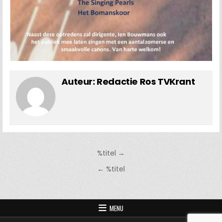
Auteur:
Redactie Ros TVKrant
Bericht
%titel →
navigatie
← %titel
MENU