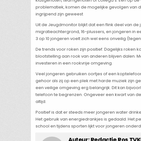
klasgenoten, teamgenoten of collega’s. Een op de 
problematiek, komen de mogelijke gevolgen van de
ingrijpend zijn geweest
Uit de Jeugdmonitor blijkt dat een flink deel van de 
migratieachtergrond, 16-plussers, en jongeren in e
3 op 10 jongeren voelt zich wel eens onveilig (tegen
De trends voor roken zijn positief. Dagelijks roke
blootstelling aan rook van anderen blijven dalen. M
investeren in een rookvrije omgeving.
Veel jongeren gebruiken oortjes of een koptelefoon.
gehoor als zij op een plek met harde muziek zijn 
een veilige omgeving erg belangrijk. Dit kan bijvo
telefoon te begrenzen. Ongeveer een kwart van de
altijd.
Positief is dat er steeds meer jongeren water drink
Het gebruik van energiedrankjes is gedaald. Het pe
school en tijdens sporten lijkt voor jongeren onde
Auteur:
Redactie Ros TVK