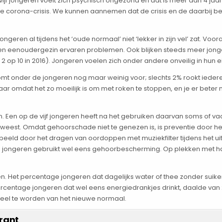
vijf jongeren voelt zich psychisch ongezond en dat is meer dan 4 j
 corona-crisis. We kunnen aannemen dat de crisis en de daarbij b
jongeren al tijdens het ‘oude normaal’ niet ‘lekker in zijn vel’ zat. V
en eenoudergezin ervaren problemen. Ook blijken steeds meer jongere
 2 op 10 in 2016). Jongeren voelen zich onder andere onveilig in hun ei
n komt onder de jongeren nog maar weinig voor; slechts 2% rookt ieder
aar omdat het zo moeilijk is om met roken te stoppen, en je er beter 
 Een op de vijf jongeren heeft na het gebruiken daarvan soms of vaak 
geweest. Omdat gehoorschade niet te genezen is, is preventie door 
orbeeld door het dragen van oordoppen met muziekfilter tijdens het 
 jongeren gebruikt wel eens gehoorbescherming. Op plekken met ha
en. Het percentage jongeren dat dagelijks water of thee zonder suiker 
rcentage jongeren dat wel eens energiedrankjes drinkt, daalde van 2
rdeel te worden van het nieuwe normaal.
rant