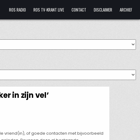
ROS RADIO
ROS TV-KRANT LIVE
CONTACT
DISCLAIMER
ARCHIEF
r in zijn vel’
e vriend(in), of goede contacten met bijvoorbeeld