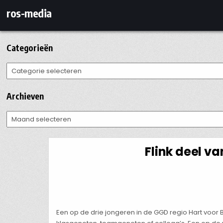
Ga
ros-media
naar
de
inhoud
Categorieën
Categorieën
Archieven
Archieven
Flink deel va
Een op de drie jongeren in de GGD regio Hart voor