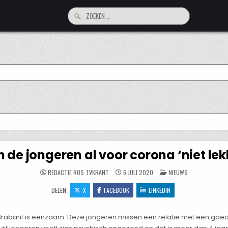
Zoeken
naar:
n de jongeren al voor corona ‘niet lekke
GEPLAATST
REDACTIE ROS TVKRANT
6 JULI 2020
NIEUWS
IN
DELEN:
X
FACEBOOK
LINKEDIN
 Brabant is eenzaam. Deze jongeren missen een relatie met een goed