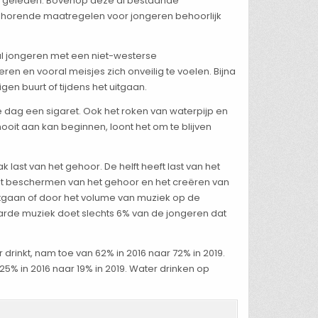
aar geleden. Bovenop deze al bestaande
ehorende maatregelen voor jongeren behoorlijk
ooral jongeren met een niet-westerse
n en vooral meisjes zich onveilig te voelen. Bijna
gen buurt of tijdens het uitgaan.
e dag een sigaret. Ook het roken van waterpijp en
nooit aan kan beginnen, loont het om te blijven
last van het gehoor. De helft heeft last van het
het beschermen van het gehoor en het creëren van
uitgaan of door het volume van muziek op de
rde muziek doet slechts 6% van de jongeren dat
drinkt, nam toe van 62% in 2016 naar 72% in 2019.
5% in 2016 naar 19% in 2019. Water drinken op