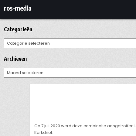
Ga
ros-media
naar
de
inhoud
Categorieën
Categorieën
Archieven
Archieven
Op 7 juli 2020 werd deze combinatie aangetroffen 
Kerkdriel.