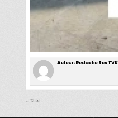
Auteur:
Redactie Ros TVK
Bericht
← %titel
navigatie