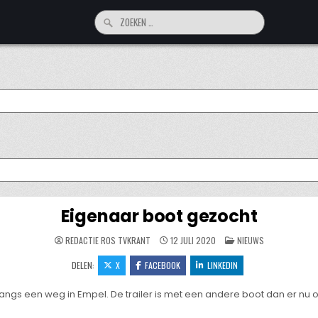
Zoeken
naar:
Eigenaar boot gezocht
GEPLAATST
REDACTIE ROS TVKRANT
12 JULI 2020
NIEUWS
IN
DELEN:
X
FACEBOOK
LINKEDIN
langs een weg in Empel. De trailer is met een andere boot dan er nu