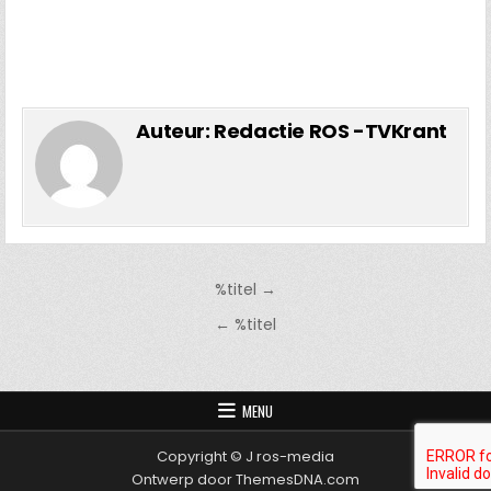
Auteur:
Redactie ROS -TVKrant
Bericht
%titel →
navigatie
← %titel
MENU
Copyright © J ros-media
Ontwerp door ThemesDNA.com