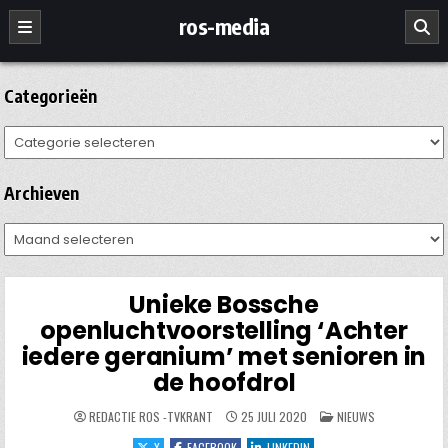
Ga
ros-media
naar
de
inhoud
Categorieën
Categorieën
Archieven
Archieven
Unieke Bossche
openluchtvoorstelling ‘Achter
iedere geranium’ met senioren in
de hoofdrol
GEPLAATST
REDACTIE ROS -TVKRANT
25 JULI 2020
NIEUWS
IN
X
FACEBOOK
LINKEDIN