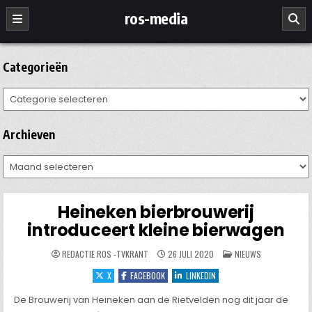
Ga
ros-media
naar
de
inhoud
Categorieën
Categorieën
Archieven
Archieven
Heineken bierbrouwerij
introduceert kleine bierwagen
GEPLAATST
REDACTIE ROS -TVKRANT
26 JULI 2020
NIEUWS
IN
X
FACEBOOK
LINKEDIN
De Brouwerij van Heineken aan de Rietvelden nog dit jaar de