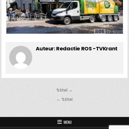
Auteur:
Redactie ROS -TVKrant
Bericht
%titel →
navigatie
← %titel
MENU