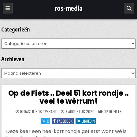
Ga
ros-media
naar
de
inhoud
Categorieën
Categorieën
Archieven
Archieven
Op de Fiets .. Deel 51 kort rondje ..
veel te wèrrum!
GEPLAATST
REDACTIE ROS TVKRANT
8 AUGUSTUS 2020
OP DE FIETS
IN
X
FACEBOOK
LINKEDIN
Deze keer een heel kort rondje gefietst want wè is