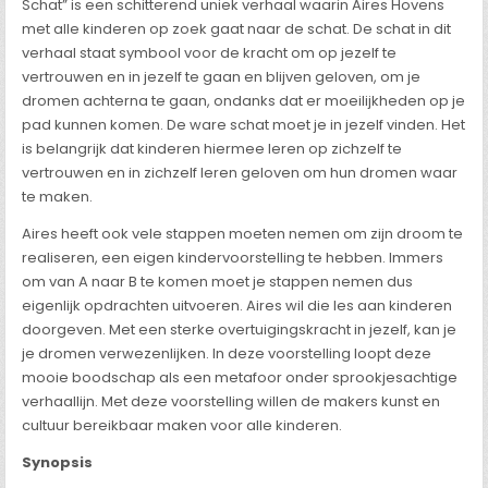
Schat” is een schitterend uniek verhaal waarin Aires Hovens
met alle kinderen op zoek gaat naar de schat. De schat in dit
verhaal staat symbool voor de kracht om op jezelf te
vertrouwen en in jezelf te gaan en blijven geloven, om je
dromen achterna te gaan, ondanks dat er moeilijkheden op je
pad kunnen komen. De ware schat moet je in jezelf vinden. Het
is belangrijk dat kinderen hiermee leren op zichzelf te
vertrouwen en in zichzelf leren geloven om hun dromen waar
te maken.
Aires heeft ook vele stappen moeten nemen om zijn droom te
realiseren, een eigen kindervoorstelling te hebben. Immers
om van A naar B te komen moet je stappen nemen dus
eigenlijk opdrachten uitvoeren. Aires wil die les aan kinderen
doorgeven. Met een sterke overtuigingskracht in jezelf, kan je
je dromen verwezenlijken. In deze voorstelling loopt deze
mooie boodschap als een metafoor onder sprookjesachtige
verhaallijn. Met deze voorstelling willen de makers kunst en
cultuur bereikbaar maken voor alle kinderen.
Synopsis