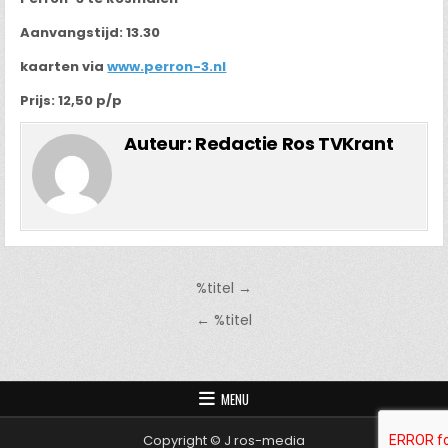
Aanvangstijd: 13.30
kaarten via
www.perron-3.nl
Prijs: 12,50 p/p
Auteur:
Redactie Ros TVKrant
Bericht
%titel →
navigatie
← %titel
MENU
Copyright © J ros-media