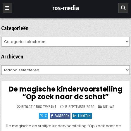
Ga
ros-media
naar
de
inhoud
Categorieën
Categorieën
Archieven
Archieven
De magische kindervoorstelling
“Op zoek naar de schat”
GEPLAATST
REDACTIE ROS TVKRANT
18 SEPTEMBER 2020
NIEUWS
IN
X
FACEBOOK
LINKEDIN
De magische en vrolijke kindervoorstelling “Op zoek naar de