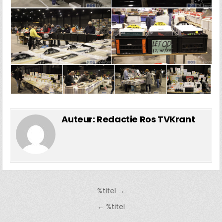
Auteur:
Redactie Ros TVKrant
Bericht
%titel →
navigatie
← %titel