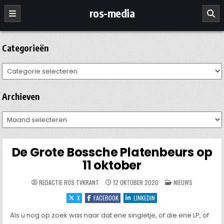
Ga
ros-media
naar
de
inhoud
Categorieën
Categorieën
Archieven
Archieven
De Grote Bossche Platenbeurs op
11 oktober
GEPLAATST
REDACTIE ROS TVKRANT
12 OKTOBER 2020
NIEUWS
IN
X
FACEBOOK
LINKEDIN
Als u nog op zoek was naar dat ene singletje, of die ene LP, of