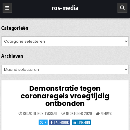
Ga
ros-media
naar
de
inhoud
Categorieën
Categorieën
Archieven
Archieven
Demonstratie tegen
coronaregels vroegtijdig
ontbonden
GEPLAATST
REDACTIE ROS TVKRANT
19 OKTOBER 2020
NIEUWS
IN
X
FACEBOOK
LINKEDIN